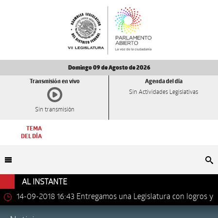
Domingo 09 de Agosto de 2026
Transmisión en vivo
Agenda del día
Sin Actividades Legislativas
Sin transmisión
TEMA
DEL DÍA
Bu
AL INSTANTE
14-09-2018 16:43
Entregamos una Legislatura con logros y
avances importantes: Dip. Leonel Luna Estrada.