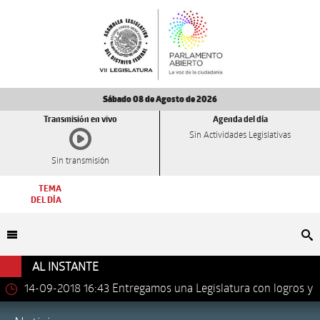
Sábado 08 de Agosto de 2026
Transmisión en vivo
Agenda del día
Sin Actividades Legislativas
Sin transmisión
TEMA
DEL DÍA
Bu
AL INSTANTE
14-09-2018 16:43
Entregamos una Legislatura con logros y
avances importantes: Dip. Leonel Luna Estrada.