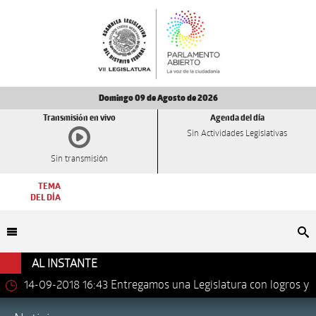
Domingo 09 de Agosto de 2026
Transmisión en vivo
Agenda del día
Sin Actividades Legislativas
Sin transmisión
TEMA
DEL DÍA
Bu
AL INSTANTE
14-09-2018 16:43
Entregamos una Legislatura con logros y
avances importantes: Dip. Leonel Luna Estrada.