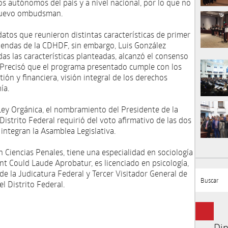
s autónomos del país y a nivel nacional, por lo que no
 nuevo ombudsman.
atos que reunieron distintas características de primer
riendas de la CDHDF, sin embargo, Luis González
as las características planteadas, alcanzó el consenso
 Precisó que el programa presentado cumple con los
ón y financiera, visión integral de los derechos
ía.
Ley Orgánica, el nombramiento del Presidente de la
strito Federal requirió del voto afirmativo de las dos
integran la Asamblea Legislativa.
n Ciencias Penales, tiene una especialidad en sociología
t Could Laude Aprobatur, es licenciado en psicología,
o de la Judicatura Federal y Tercer Visitador General de
Buscar
 Distrito Federal.
Dip