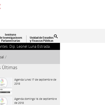
A
A
Instituto
Buscar
de Investigaciones
Unidad de Estudios
Parlamentarias
y Finanzas Públicas
ntes: Dip. Leonel Luna Estrada.
13-09-2018 17:24
Clausu
pal
/
s Últimas
Agenda lunes 17 de septiembre de
2018
Agenda domingo 16 de septiembre
de 2018