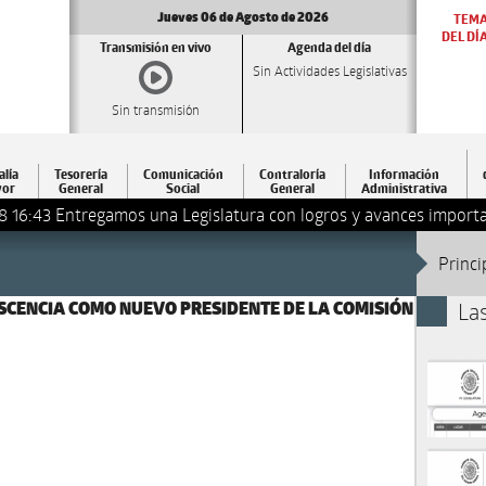
Jueves 06 de Agosto de 2026
TEM
DEL DÍ
Transmisión en vivo
Agenda del día
Sin Actividades Legislativas
Sin transmisión
alía
Tesorería
Comunicación
Contraloría
Información
or
General
Social
General
Administrativa
8 16:43
Entregamos una Legislatura con logros y avances importa
Princi
ASCENCIA COMO NUEVO PRESIDENTE DE LA COMISIÓN
La