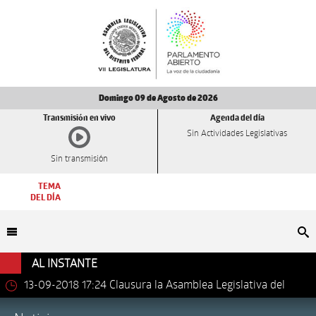
Domingo 09 de Agosto de 2026
Transmisión en vivo
Agenda del día
Sin Actividades Legislativas
Sin transmisión
TEMA
DEL DÍA
Bu
AL INSTANTE
13-09-2018 17:24
Clausura la Asamblea Legislativa del
Distrito Federal los trabajos de la VII Legislatura.