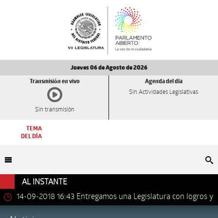
Jueves 06 de Agosto de 2026
Transmisión en vivo
Agenda del día
Sin Actividades Legislativas
Sin transmisión
TEMA
DEL DÍA
Bu
AL INSTANTE
14-09-2018 16:43
Entregamos una Legislatura con logros y
avances importantes: Dip. Leonel Luna Estrada.