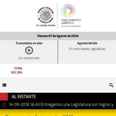
Viernes 07 de Agosto de 2026
Transmisión en vivo
Agenda del día
Sin Actividades Legislativas
Sin transmisión
TEMA
DEL DÍA
Bu
AL INSTANTE
14-09-2018 16:43
Entregamos una Legislatura con logros y
avances importantes: Dip. Leonel Luna Estrada.